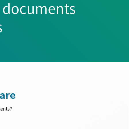
p documents
s
ware
ments?