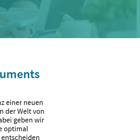
ocuments
nz einer neuen
in der Welt von
Dabei geben wir
e optimal
, entscheiden