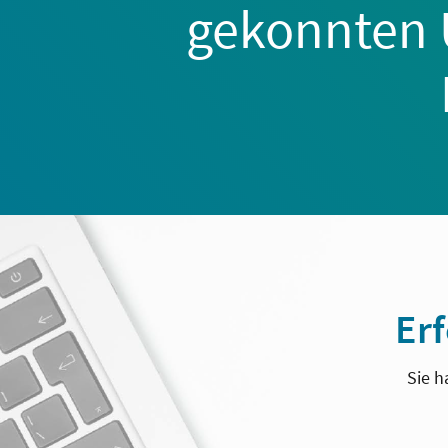
gekonnten 
Erf
Sie h