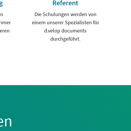
g
Referent
en
Die Schulungen werden von
ehmer
einem unserer Spezialisten für
ieren
d.velop documents
durchgeführt.
en